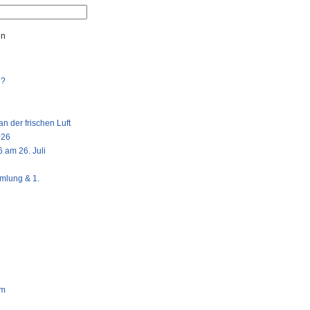
en
n?
n der frischen Luft
026
 am 26. Juli
mlung & 1.
am
g