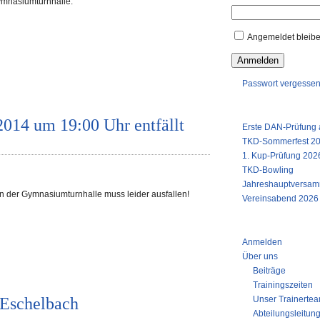
ymnasiumturnhalle:
Angemeldet bleib
Anmelden
Passwort vergesse
LETZTE ARTIKEL
2014 um 19:00 Uhr entfällt
Erste DAN-Prüfung a
TKD-Sommerfest 2
1. Kup-Prüfung 2026
TKD-Bowling
Jahreshauptversam
 der Gymnasiumturnhalle muss leider ausfallen!
Vereinsabend 2026
DER VEREIN
Anmelden
Über uns
Beiträge
Trainingszeiten
Eschelbach
Unser Trainerte
Abteilungsleitun