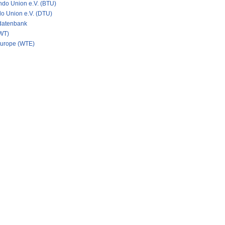
do Union e.V. (BTU)
o Union e.V. (DTU)
datenbank
WT)
urope (WTE)