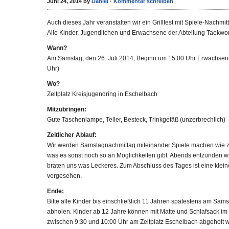
Juni 24, 2014 by
Daniel
·
Kommentar schreiben
Auch dieses Jahr veranstalten wir ein Grillfest mit Spiele-Nach
Alle Kinder, Jugendlichen und Erwachsene der Abteilung Taekwon
Wann?
Am Samstag, den 26. Juli 2014, Beginn um 15.00 Uhr Erwachsen
Uhr)
Wo?
Zeltplatz Kreisjugendring in Eschelbach
Mitzubringen:
Gute Taschenlampe, Teller, Besteck, Trinkgefäß (unzerbrechlich)
Zeitlicher Ablauf:
Wir werden Samstagnachmittag miteinander Spiele machen wie z.B
was es sonst noch so an Möglichkeiten gibt. Abends entzünden wi
braten uns was Leckeres. Zum Abschluss des Tages ist eine kle
vorgesehen.
Ende:
Bitte alle Kinder bis einschließlich 11 Jahren spätestens am Sam
abholen. Kinder ab 12 Jahre können mit Matte und Schlafsack 
zwischen 9:30 und 10:00 Uhr am Zeltplatz Eschelbach abgeholt 