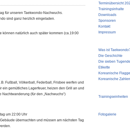
Terminübersicht 20
Trainingsinhalte
mittag für unseren Taekwondo-Nachwuchs.
Downloads
do sind ganz herzlich eingeladen.
Sponsoren
Kontakt
Impressum
e können natürlich auch später kommen (ca.19:00
TAEKWONDO
Was ist Taekwondo
Die Geschichte
Die sieben Tugend
Etikette
Koreanische Flagg
Koreanische Zahle
. Fußball, Völkerball, Federball, Frisbee werfen und
r ein gemütliches Lagerfeuer, heizen den Grill an und
AKTUELLE TRAINING
ine Nachtwanderung (für den „Nachwuchs“)
Trainingseinheiten
FOTOGALERIE
stag um 22:00 Uhr
Fotogalerie
im Gebäude übernachten und müssen am nächsten Tag
LINKS
werden.