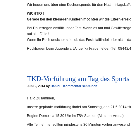
Wir freuen uns über eine Kuchenspende für den Nachmittagskaffee
WICHTIG !
Gerade bei den kleineren Kindern möchten wir die Eltern err
Bei Dauerregen entfällt unser Fest. Wenn es nur mal Gewitterregen
auf alle Fälle!!
Wenn Ihr Euch unsicher seid, ob das Fest stattfindet oder nicht, 
Rückfragen beim Jugendwart Angelika Frauenfelder (Tel. 08442/4
TKD-Vorführung am Tag des Sports
Juni 2, 2014 by
Daniel
·
Kommentar schreiben
Hallo Zusammen,
unsere geplante Vorführung findet am Samstag, den 21.6.2014 sta
Beginn Demo: ca.15:30 Uhr im TSV-Stadion (Altmann-Arena).
Alle Teilnehmer sollten mindestens 30 Minuten vorher anwesend 