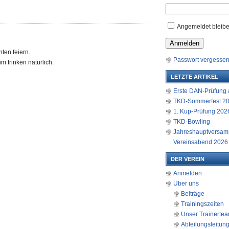
Angemeldet bleib
Anmelden
ten feiern.
Passwort vergesse
m trinken natürlich.
LETZTE ARTIKEL
Erste DAN-Prüfung a
TKD-Sommerfest 2
1. Kup-Prüfung 2026
TKD-Bowling
Jahreshauptversam
Vereinsabend 2026
DER VEREIN
Anmelden
Über uns
Beiträge
Trainingszeiten
Unser Trainerte
Abteilungsleitun