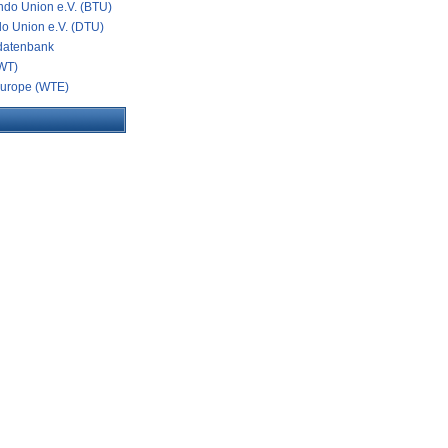
do Union e.V. (BTU)
o Union e.V. (DTU)
datenbank
WT)
urope (WTE)