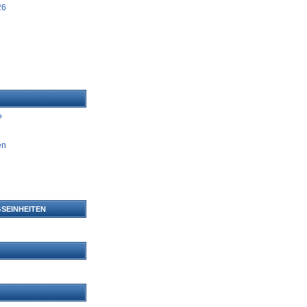
26
?
en
e
n
SEINHEITEN