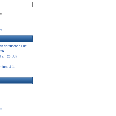
en
n?
n der frischen Luft
026
 am 26. Juli
mlung & 1.
am
g