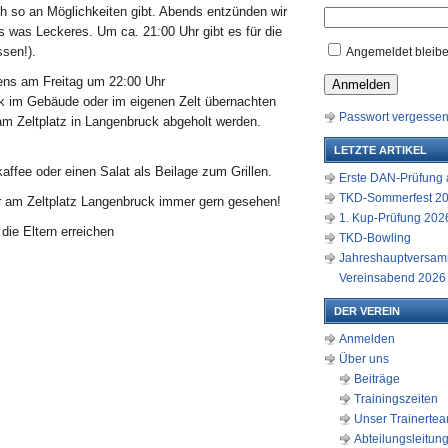
ch so an Möglichkeiten gibt. Abends entzünden wir
ns was Leckeres. Um ca. 21:00 Uhr gibt es für die
sen!).
Angemeldet bleib
stens am Freitag um 22:00 Uhr
Anmelden
k im Gebäude oder im eigenen Zelt übernachten
Passwort vergesse
 Zeltplatz in Langenbruck abgeholt werden.
LETZTE ARTIKEL
ffee oder einen Salat als Beilage zum Grillen.
Erste DAN-Prüfung a
TKD-Sommerfest 2
 am Zeltplatz Langenbruck immer gern gesehen!
1. Kup-Prüfung 2026
die Eltern erreichen
TKD-Bowling
Jahreshauptversam
Vereinsabend 2026
DER VEREIN
Anmelden
Über uns
Beiträge
Trainingszeiten
Unser Trainerte
Abteilungsleitun