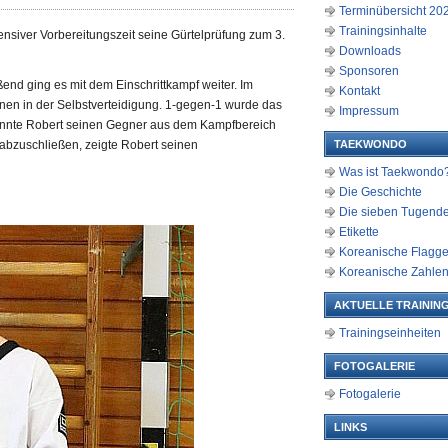
Terminübersicht 20
Trainingsinhalte
ensiver Vorbereitungszeit seine Gürtelprüfung zum 3.
Downloads
Sponsoren
ßend ging es mit dem Einschrittkampf weiter. Im
Kontakt
nen in der Selbstverteidigung. 1-gegen-1 wurde das
Impressum
 konnte Robert seinen Gegner aus dem Kampfbereich
 abzuschließen, zeigte Robert seinen
TAEKWONDO
Was ist Taekwondo
Die Geschichte
Die sieben Tugend
Etikette
Koreanische Flagg
Koreanische Zahle
AKTUELLE TRAINING
Trainingseinheiten
FOTOGALERIE
Fotogalerie
LINKS