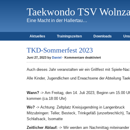
Taekwondo TSV Wolnzac
Eine Macht in der Hallertau…
Aktuelles
Trainingszeiten
Downloads
Uns
TKD-Sommerfest 2023
für
Juni 27, 2023 by
Daniel
·
Kommentare deaktiviert
TKD-
Sommerfest
2023
Auch dieses Jahr veranstalten wir ein Grillfest mit Spiele-
Alle Kinder, Jugendlichen und Erwachsene der Abteilung Taek
Wann?
-> Am Freitag, den 14. Juli 2023, Beginn um 15.00 U
kommen (ca.18:00 Uhr)
Wo?
-> Achtung: Zeltplatz Kreisjugendring in Langenbruck
Mitzubringen: Teller, Besteck, Trinkgefäß (unzerbrechlich), 
Schlafsack, Isomatte
Zeitlicher Ablauf:
-> Wir werden am Nachmittag miteinander 