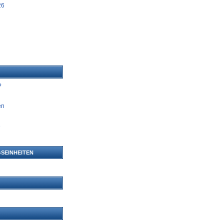
26
?
en
e
n
SEINHEITEN