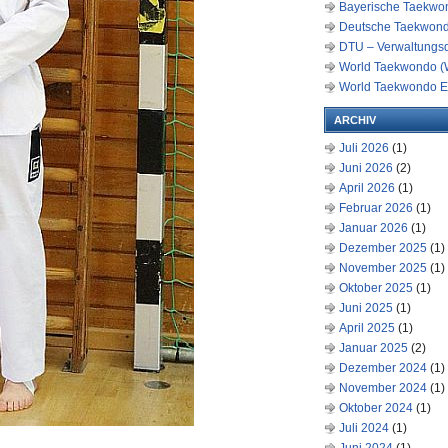
Bayerische Taekwon
Deutsche Taekwond
DTU – Verwaltungs
World Taekwondo (
World Taekwondo E
ARCHIV
Juli 2026
(1)
Juni 2026
(2)
April 2026
(1)
Februar 2026
(1)
Januar 2026
(1)
Dezember 2025
(1)
November 2025
(1)
Oktober 2025
(1)
Juni 2025
(1)
April 2025
(1)
Januar 2025
(2)
Dezember 2024
(1)
November 2024
(1)
Oktober 2024
(1)
Juli 2024
(1)