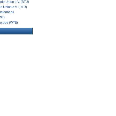
do Union e.V. (BTU)
o Union e.V. (DTU)
datenbank
WT)
urope (WTE)