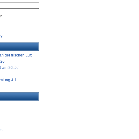
en
n?
n der frischen Luft
026
 am 26. Juli
mlung & 1.
am
g