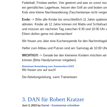
Federball, Frisbee werfen, Vier gewinnt und was es sonst no
ein gemütliches Lagerfeuer, heizen den Grill an und braten u
Kids eine kleine Nachtwanderung (Taschenlampe nicht verges
Ende:
-> Bitte alle Kinder bis einschließlich 11 Jahre späte
abholen. Kinder ab 12 Jahre können mit Matte und Schlafsac
und müssen am nächsten Tag zwischen 9:30 und 10:00 Uhr am
Eltern dürfen gerne mit übernachten!
Wir freuen uns über eine Kuchenspende für den Nachmittagska
Helfer zum Abbau und Putzen sind am Samstag ab 10:00 Uhr
WICHTIG!!!
-> Gerade bei den kleineren Kindern möchten wir 
können (Bitte Handynummer mitgeben)
Download Anmeldung zum Sommerfest 2023
Wir freuen uns auf euch!
Die Abteilungsleitung, samt Trainerteam
3. DAN für Robert Kratzer
Juni 3, 2023 by
Daniel
·
Kommentar schreiben