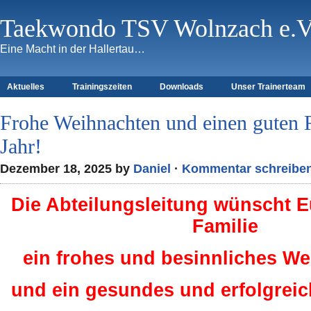
Taekwondo TSV Wolnzach e.V
Eine Macht in der Hallertau…
Aktuelles
Trainingszeiten
Downloads
Unser Trainerteam
Frohe Weihnachten und einen guten 
Jahr!
Dezember 18, 2025 by
Daniel
·
Kommentar schreibe
Die Abteilungsleitung wünscht 
Familie
ein frohes und besinnliches We
und ein gesundes und erfolgreic