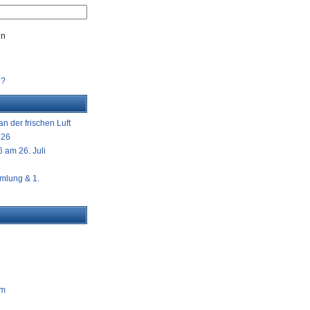
en
n?
n der frischen Luft
026
 am 26. Juli
mlung & 1.
am
g