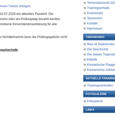
Terminübersicht 20
inem Trainer erfolgen.
Trainingsinhalte
Downloads
10.07.2026 ein aktuelles Passbild. Die
Sponsoren
inern oder am Prüfungstag bezahlt werden.
Kontakt
riebene Einverständniserklärung für alle
Impressum
er Nichtteilnahme kann die Prüfungsgebühr nicht
TAEKWONDO
Was ist Taekwondo
Die Geschichte
puzinerhalle
:
Die sieben Tugend
Etikette
Koreanische Flagg
Koreanische Zahle
AKTUELLE TRAINING
Trainingseinheiten
FOTOGALERIE
Fotogalerie
LINKS