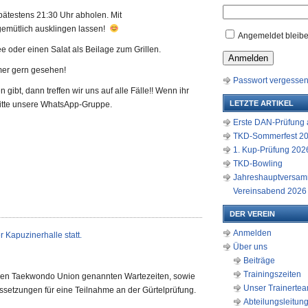
spätestens 21:30 Uhr abholen. Mit
gemütlich ausklingen lassen!
Angemeldet bleib
 oder einen Salat als Beilage zum Grillen.
Anmelden
mer gern gesehen!
Passwort vergesse
gibt, dann treffen wir uns auf alle Fälle!! Wenn ihr
LETZTE ARTIKEL
t bitte unsere WhatsApp-Gruppe.
Erste DAN-Prüfung a
TKD-Sommerfest 2
1. Kup-Prüfung 2026
TKD-Bowling
Jahreshauptversam
Vereinsabend 2026
DER VEREIN
Anmelden
 Kapuzinerhalle statt.
Über uns
Beiträge
Trainingszeiten
chen Taekwondo Union genannten Wartezeiten, sowie
Unser Trainerte
aussetzungen für eine Teilnahme an der Gürtelprüfung.
Abteilungsleitun