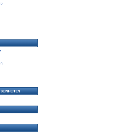
26
?
en
e
n
SEINHEITEN