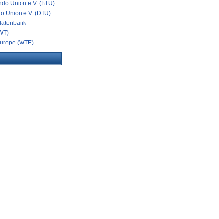
do Union e.V. (BTU)
o Union e.V. (DTU)
datenbank
WT)
urope (WTE)