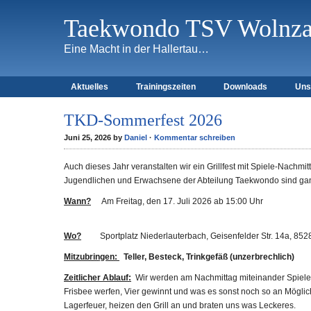
Taekwondo TSV Wolnzac
Eine Macht in der Hallertau…
Aktuelles
Trainingszeiten
Downloads
Uns
TKD-Sommerfest 2026
Juni 25, 2026 by
Daniel
·
Kommentar schreiben
Auch dieses Jahr veranstalten wir ein Grillfest mit Spiele-Nachm
Jugendlichen und Erwachsene der Abteilung Taekwondo sind gan
Wann?
Am Freitag, den 17. Juli 2026 ab 15:00 Uhr
Wo?
Sportplatz Niederlauterbach, Geisenfelder Str. 14a, 85
Mitzubringen:
Teller, Besteck, Trinkgefäß (unzerbrechlich)
Zeitlicher Ablauf:
Wir werden am Nachmittag miteinander Spiele m
Frisbee werfen, Vier gewinnt und was es sonst noch so an Möglic
Lagerfeuer, heizen den Grill an und braten uns was Leckeres.