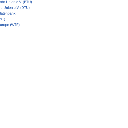
do Union e.V. (BTU)
o Union e.V. (DTU)
datenbank
WT)
urope (WTE)