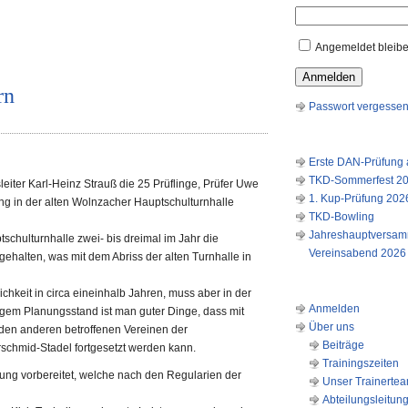
Angemeldet bleib
Anmelden
rn
Passwort vergesse
LETZTE ARTIKEL
Erste DAN-Prüfung a
TKD-Sommerfest 2
iter Karl-Heinz Strauß die 25 Prüflinge, Prüfer Uwe
1. Kup-Prüfung 2026
g in der alten Wolnzacher Hauptschulturnhalle
TKD-Bowling
Jahreshauptversam
schulturnhalle zwei- bis dreimal im Jahr die
Vereinsabend 2026
halten, was mit dem Abriss der alten Turnhalle in
DER VEREIN
hkeit in circa eineinhalb Jahren, muss aber in der
Anmelden
gem Planungsstand ist man guter Dinge, dass mit
Über uns
en anderen betroffenen Vereinen der
Beiträge
chmid-Stadel fortgesetzt werden kann.
Trainingszeiten
fung vorbereitet, welche nach den Regularien der
Unser Trainerte
Abteilungsleitun