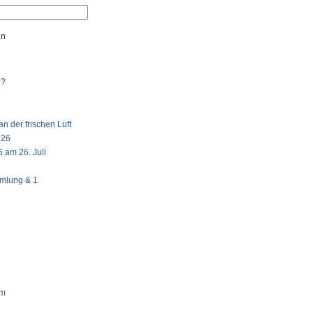
en
n?
n der frischen Luft
026
 am 26. Juli
mlung & 1.
am
g