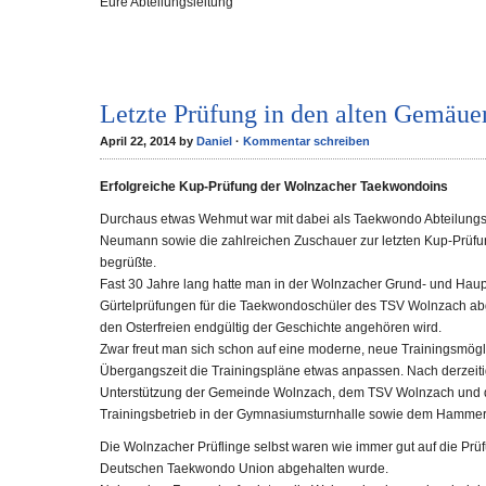
Eure Abteilungsleitung
Letzte Prüfung in den alten Gemäue
April 22, 2014 by
Daniel
·
Kommentar schreiben
Erfolgreiche Kup-Prüfung der Wolnzacher Taekwondoins
Durchaus etwas Wehmut war mit dabei als Taekwondo Abteilungsle
Neumann sowie die zahlreichen Zuschauer zur letzten Kup-Prüfun
begrüßte.
Fast 30 Jahre lang hatte man in der Wolnzacher Grund- und Haupt
Gürtelprüfungen für die Taekwondoschüler des TSV Wolnzach abge
den Osterfreien endgültig der Geschichte angehören wird.
Zwar freut man sich schon auf eine moderne, neue Trainingsmöglic
Übergangszeit die Trainingspläne etwas anpassen. Nach derzeiti
Unterstützung der Gemeinde Wolnzach, dem TSV Wolnzach und d
Trainingsbetrieb in der Gymnasiumsturnhalle sowie dem Hammers
Die Wolnzacher Prüflinge selbst waren wie immer gut auf die Prü
Deutschen Taekwondo Union abgehalten wurde.