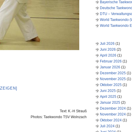
Bayerische Taekwon
Deutsche Taekwond
DTU – Verwaltungs
World Taekwondo (
World Taekwondo E
ARCHIV
Juli 2026
(1)
Juni 2026
(2)
April 2026
(1)
Februar 2026
(1)
Januar 2026
(1)
Dezember 2025
(1)
November 2025
(1)
Oktober 2025
(1)
NZEIGEN]
Juni 2025
(1)
April 2025
(1)
Januar 2025
(2)
Dezember 2024
(1)
Text: K.-H Strauß
November 2024
(1)
Photos: Taekwondo TSV Wolnzach
Oktober 2024
(1)
Juli 2024
(1)