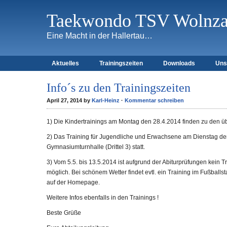
Taekwondo TSV Wolnzac
Eine Macht in der Hallertau…
Aktuelles
Trainingszeiten
Downloads
Uns
Info´s zu den Trainingszeiten
April 27, 2014 by
Karl-Heinz
·
Kommentar schreiben
1) Die Kindertrainings am Montag den 28.4.2014 finden zu den ü
2) Das Training für Jugendliche und Erwachsene am Dienstag den 
Gymnasiumturnhalle (Drittel 3) statt.
3) Vom 5.5. bis 13.5.2014 ist aufgrund der Abiturprüfungen kein 
möglich. Bei schönem Wetter findet evtl. ein Training im Fußballst
auf der Homepage.
Weitere Infos ebenfalls in den Trainings !
Beste Grüße