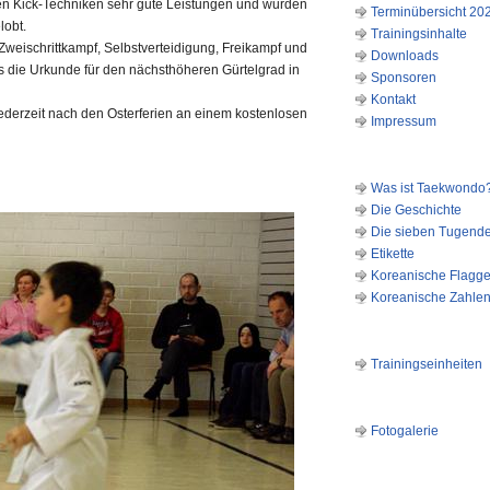
n Kick-Techniken sehr gute Leistungen und wurden
Terminübersicht 20
lobt.
Trainingsinhalte
weischrittkampf, Selbstverteidigung, Freikampf und
Downloads
ss die Urkunde für den nächsthöheren Gürtelgrad in
Sponsoren
Kontakt
ederzeit nach den Osterferien an einem kostenlosen
Impressum
TAEKWONDO
Was ist Taekwondo
Die Geschichte
Die sieben Tugend
Etikette
Koreanische Flagg
Koreanische Zahle
AKTUELLE TRAINING
Trainingseinheiten
FOTOGALERIE
Fotogalerie
LINKS