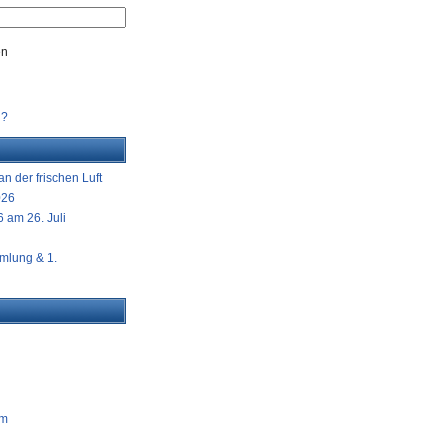
en
n?
n der frischen Luft
026
 am 26. Juli
mlung & 1.
am
g