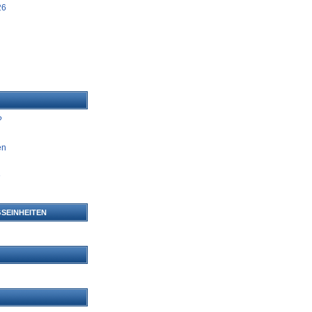
26
?
en
e
n
SEINHEITEN