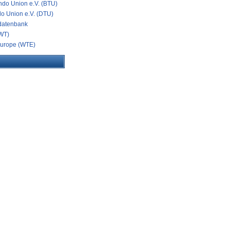
do Union e.V. (BTU)
o Union e.V. (DTU)
datenbank
WT)
urope (WTE)