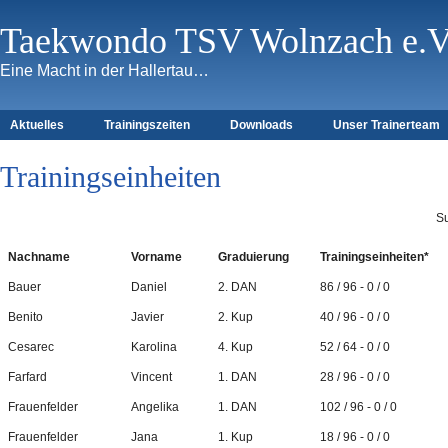
Taekwondo TSV Wolnzach e.V
Eine Macht in der Hallertau…
Aktuelles
Trainingszeiten
Downloads
Unser Trainerteam
Trainingseinheiten
S
Nachname
Vorname
Graduierung
Trainingseinheiten*
Bauer
Daniel
2. DAN
86 / 96 - 0 / 0
Benito
Javier
2. Kup
40 / 96 - 0 / 0
Cesarec
Karolina
4. Kup
52 / 64 - 0 / 0
Farfard
Vincent
1. DAN
28 / 96 - 0 / 0
Frauenfelder
Angelika
1. DAN
102 / 96 - 0 / 0
Frauenfelder
Jana
1. Kup
18 / 96 - 0 / 0