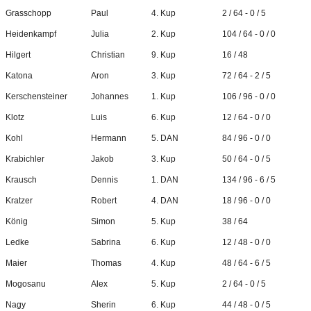
Grasschopp
Paul
4. Kup
2 / 64 - 0 / 5
Heidenkampf
Julia
2. Kup
104 / 64 - 0 / 0
Hilgert
Christian
9. Kup
16 / 48
Katona
Aron
3. Kup
72 / 64 - 2 / 5
Kerschensteiner
Johannes
1. Kup
106 / 96 - 0 / 0
Klotz
Luis
6. Kup
12 / 64 - 0 / 0
Kohl
Hermann
5. DAN
84 / 96 - 0 / 0
Krabichler
Jakob
3. Kup
50 / 64 - 0 / 5
Krausch
Dennis
1. DAN
134 / 96 - 6 / 5
Kratzer
Robert
4. DAN
18 / 96 - 0 / 0
König
Simon
5. Kup
38 / 64
Ledke
Sabrina
6. Kup
12 / 48 - 0 / 0
Maier
Thomas
4. Kup
48 / 64 - 6 / 5
Mogosanu
Alex
5. Kup
2 / 64 - 0 / 5
Nagy
Sherin
6. Kup
44 / 48 - 0 / 5