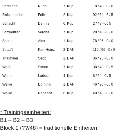
Parellada
Nuria
7. Kup
18 / 48 - 0 / 0
Reicheneder
Felix
2. Kup
92 / 64 - 6 / 5
Schacht
Dennis
6. Kup
2 / 48 - 0 / 5
Schweitzer
Verona
7. Kup
28 / 48 - 0 / 0
Spoida
Alex
1. Kup
78 / 96 - 0 / 0
Strauß
Karl-Heinz
2. DAN
112 / 96 - 0 / 0
Thalmaier
Sepp
2. DAN
36 / 96 - 0 / 0
Weiß
Simon
7. Kup
38 / 48 - 0 / 5
Werian
Larissa
4. Kup
8 / 64 - 0 / 5
Welke
Dominik
1. DAN
46 / 96 - 0 / 0
Welke
Rebecca
6. Kup
40 / 48 - 0 / 0
* Trainingseinheiten:
B1 – B2 – B3
Block 1 (??/48) = traditionelle Einheiten